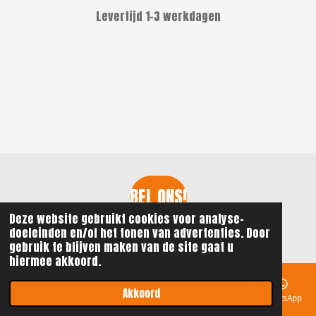
Levertijd 1-3 werkdagen
BEL ONS!
Deze website gebruikt cookies voor analyse-
© 2021 - 2026 ReGi Watersport
doeleinden en/of het tonen van advertenties. Door
gebruik te blijven maken van de site gaat u
hiermee akkoord.
Akkoord
E-mailadres
Telefoonnummer
Kaart
Instagram
WhatsApp