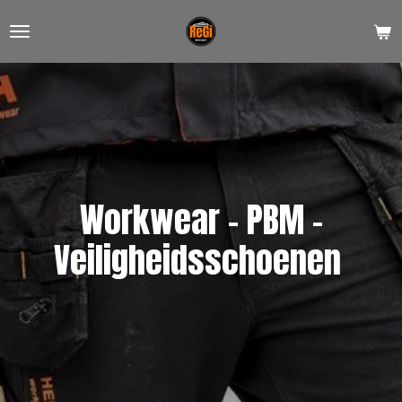
Ga
direct
naar
de
hoofdinhoud
Workwear - PBM -
Veiligheidsschoenen