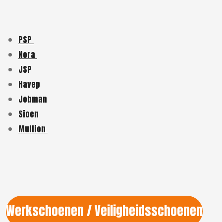
PSP
Nora
JSP
Havep
Jobman
Sioen
Mullion
Werkschoenen / Veiligheidsschoenen