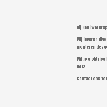
Bij ReGi Waters
Wij leveren div
monteren desge
Wil je elektris
Kota
Contact ons vo