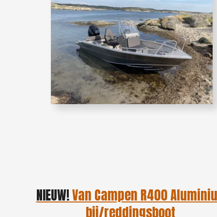
NIEUW!
Van Campen R400 Alumini
bij/reddingsboot