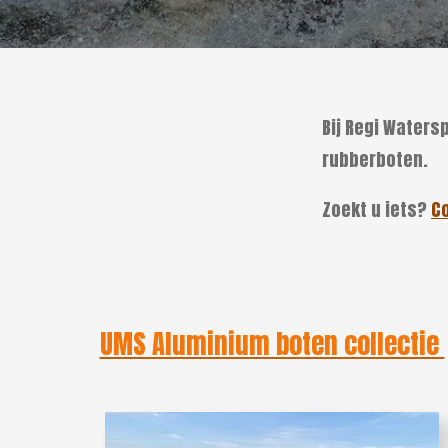
Bij Regi Waters
rubberboten.
Zoekt u iets?
C
UMS Aluminium boten collectie