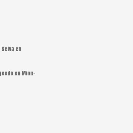
 Selva en
rqeedo en Minn-