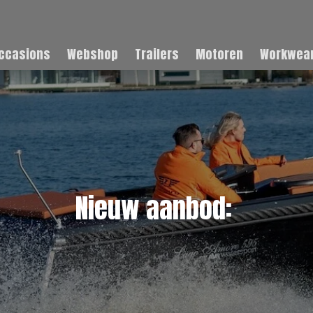
ccasions
Webshop
Trailers
Motoren
Workwear
Nieuw aanbod: