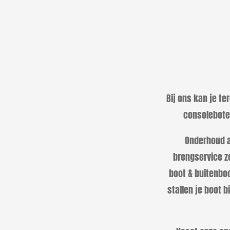
Bij ons kan je t
consoleboten
Onderhoud a
brengservice zo
boot & buitenboo
stallen je boot 