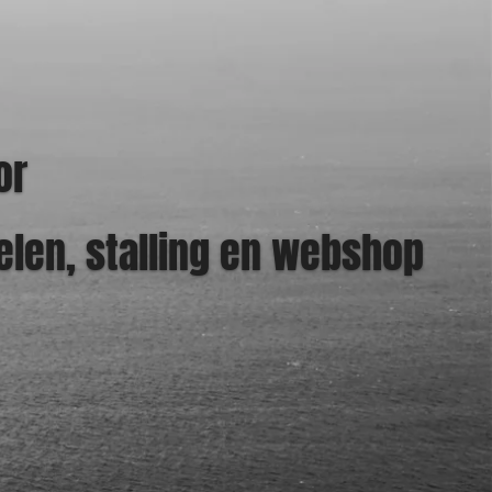
or
elen, stalling en webshop