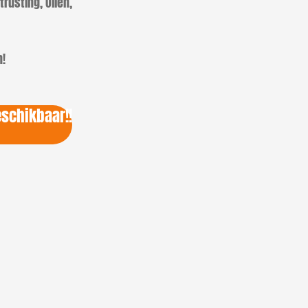
rusting, Oliën,
n!
eschikbaar!!