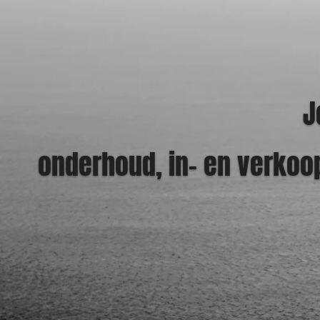
J
onderhoud, in- en verkoo