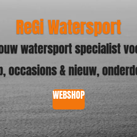
ReGi Watersport
ouw watersport specialist vo
p, occasions & nieuw, onderd
WEBSHOP