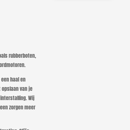
oals rubberboten,
boordmotoren.
 een haal en
t opslaan van je
nterstalling. Wij
 Geen zorgen meer