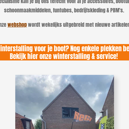
cialisme kan je bij ons terecht voor al je accessoires, bootuit
schoonmaakmiddelen, funtubes, bedrijfskleding & PBM's.
nze
webshop
wordt wekelijks uitgebreid met nieuwe artikele
nterstalling voor je boot? Nog enkele plekken b
Bekijk hier onze winterstalling & service!