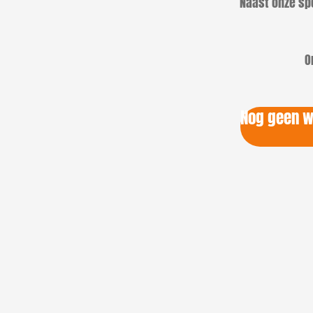
Naast onze spe
O
Nog geen wi