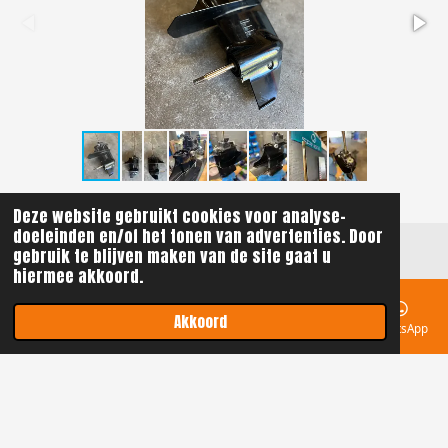
Deze website gebruikt cookies voor analyse-
doeleinden en/of het tonen van advertenties. Door
gebruik te blijven maken van de site gaat u
hiermee akkoord.
BEL ONS!
Akkoord
© 2021 - 2026 ReGi Watersport
E-mailadres
Telefoonnummer
Kaart
Instagram
WhatsApp