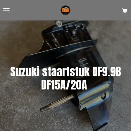
Ga
direct
naar
de
hoofdinhoud
Suzuki staartstuk DF9.9B
DF15A/20A