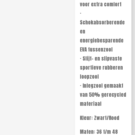
voor extra comfort
·
Schokabsorberende
en
energiebesparende
EVA tussenzool
· Slijt- en slipvaste
sportieve rubberen
loopzool
· Inlegzool gemaakt
van 50% gerecycled
materiaal
Kleur: Zwart/Rood
Maten: 36 t/m 48