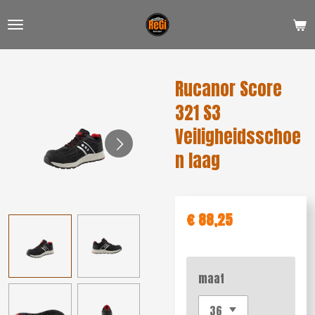
Ga
direct
naar
de
Rucanor Score
hoofdinhoud
321 S3
Veiligheidsschoe
n laag
€ 88,25
maat