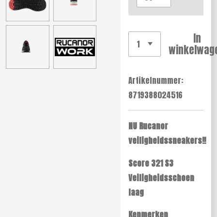
In
winkelwag
Artikelnummer:
8719388024516
NU Rucanor
veiligheidssneakers!!
Score 321 S3
Veiligheidsschoen
laag
Kenmerken