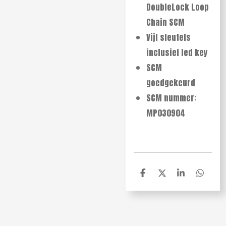
DoubleLock Loop
Chain SCM
Vijf sleutels
inclusief led key
SCM
goedgekeurd
SCM nummer:
MP030904
D
D
S
D
e
e
h
e
l
e
a
l
e
l
r
e
n
e
n