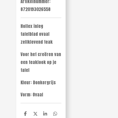
Artikelnummer:
8720193026558
Hollex inleg
tafelblad ovaal
zelfklevend teak
Voor het creëren van
een teaklook op je
tafel
Kleur: Donkergrijs
Vorm: Ovaal
D
D
S
D