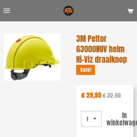
Ga
direct
naar
de
3M Peltor
hoofdinhoud
G3000NUV helm
Hi-Viz draaiknop
Sale!
€ 29,95
€ 32,90
In
winkelwag