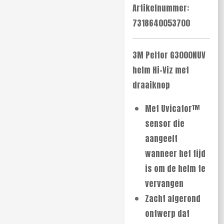
Artikelnummer:
7318640053700
3M Peltor G3000NUV
helm Hi-Viz met
draaiknop
Met Uvicator™
sensor die
aangeeft
wanneer het tijd
is om de helm te
vervangen
Zacht afgerond
ontwerp dat