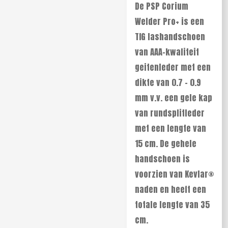
De PSP Corium
Welder Pro+ is een
TIG lashandschoen
van AAA-kwaliteit
geitenleder met een
dikte van 0.7 - 0.9
mm v.v. een gele kap
van rundsplitleder
met een lengte van
15 cm. De gehele
handschoen is
voorzien van Kevlar
®
naden en heeft een
totale lengte van 35
cm.