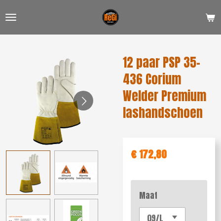
Ga
direct
naar
de
12 paar PSP 35-
hoofdinhoud
436 Corium
Welder Premium
lashandschoen
€ 172,80
Maat