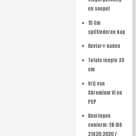
en soepel
15 Cm
splitlederen kap
Kevlar® naden
Totale lengte 35
cm
Vrij van
Chromium VI en
PCP
Keuringen
conform: EN ISO
21420:2020 /