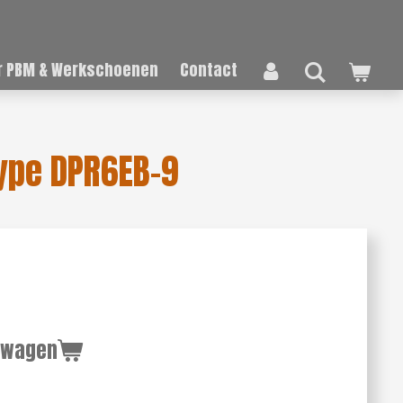
 PBM & Werkschoenen
Contact
ype DPR6EB-9
lwagen