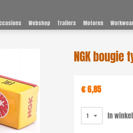
ccasions
Webshop
Trailers
Motoren
Workwear
NGK bougie t
€ 6,85
In winke