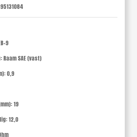
95131084
EB-9
g: Raam SAE (vast)
): 0,9
(mm): 19
ig: 12,0
KOhm