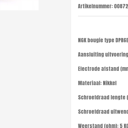
Artikelnummer:
00872
NGK bougie type DPR6
Aansluiting uitvoerin
Electrode afstand (mm
Materiaal: Nikkel
Schroefdraad lengte 
Schroefdraad uitwend
Weerstand (ohm): 5 