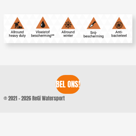
n
e
n
BEL ONS!
© 2021 - 2026 ReGi Watersport