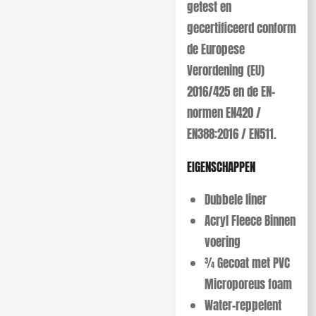
getest en
gecertificeerd conform
de Europese
Verordening (EU)
2016/425 en de EN-
normen EN420 /
EN388:2016 / EN511.
EIGENSCHAPPEN
Dubbele liner
Acryl Fleece Binnen
voering
3⁄4 Gecoat met PVC
Microporeus foam
Water-reppelent