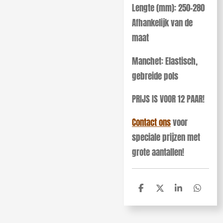
Lengte (mm):
250-280
Afhankelijk van de
maat
Manchet:
Elastisch,
gebreide pols
PRIJS IS VOOR 12 PAAR!
Contact ons
voor
speciale prijzen met
grote aantallen!
D
D
S
D
e
e
h
e
l
e
a
l
e
l
r
e