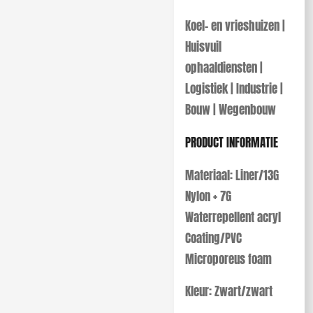
Koel- en vrieshuizen |
Huisvuil
ophaaldiensten |
Logistiek | Industrie |
Bouw | Wegenbouw
PRODUCT INFORMATIE
Materiaal:
Liner/13G
Nylon + 7G
Waterrepellent acryl
Coating/PVC
Microporeus foam
Kleur:
Zwart/zwart