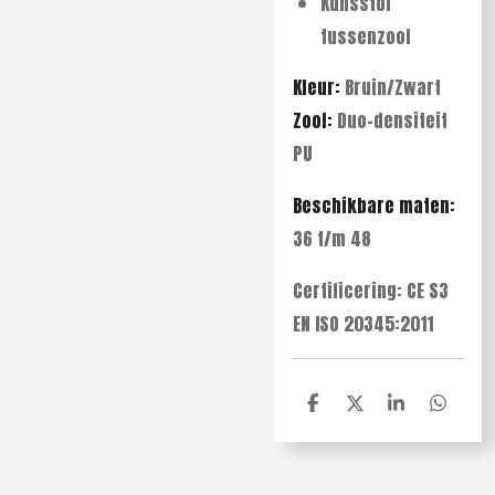
Kunsstof
tussenzool
Kleur:
Bruin/Zwart
Zool:
Duo-densiteit
PU
Beschikbare maten:
36 t/m 48
Certificering: CE S3
EN ISO 20345:2011
D
D
S
D
e
e
h
e
l
e
a
l
e
l
r
e
n
e
n