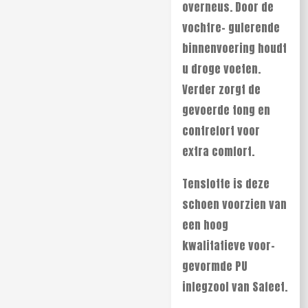
overneus. Door de
vochtre- gulerende
binnenvoering houdt
u droge voeten.
Verder zorgt de
gevoerde tong en
contrefort voor
extra comfort.
Tenslotte is deze
schoen voorzien van
een hoog
kwalitatieve voor
-
gevormde PU
inlegzool van Safeet.