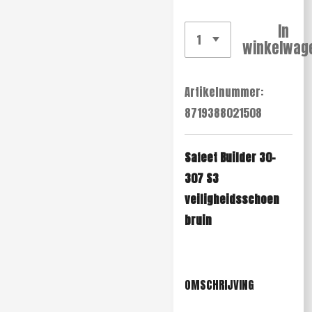
In
winkelwag
Artikelnummer:
8719388021508
Safeet Builder 30-
307 S3
veiligheidsschoen
bruin
OMSCHRIJVING