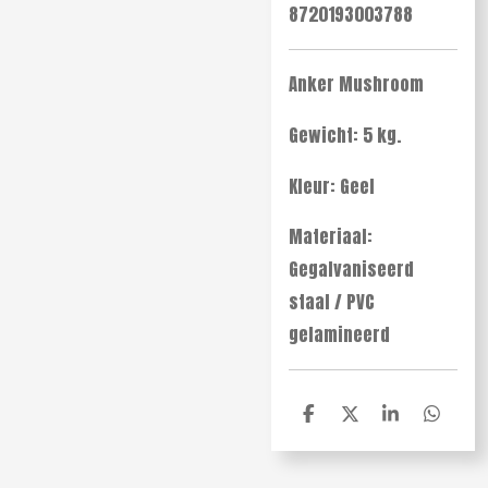
8720193003788
Anker Mushroom
Gewicht: 5 kg.
Kleur: Geel
Materiaal:
Gegalvaniseerd
staal / PVC
gelamineerd
D
D
S
D
e
e
h
e
l
e
a
l
e
l
r
e