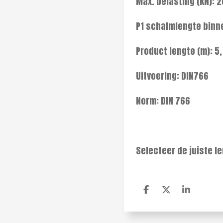
Max. belasting (kN): 2
P1 schalmlengte binn
Product lengte (m): 5,
Uitvoering: DIN766
Norm: DIN 766
Selecteer de juiste l
D
D
S
e
e
h
l
e
a
e
l
r