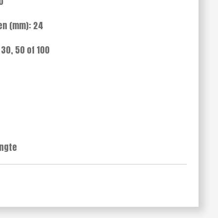
0
en (mm): 24
 30, 50 of 100
engte