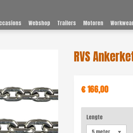
ccasions
Webshop
Trailers
Motoren
Workwear
RVS Ankerke
€ 166,00
Lengte