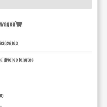
lwagen
93026183
ng diverse lengtes
6)