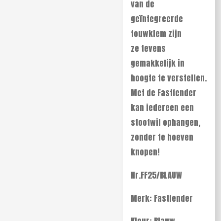
van de
geïntegreerde
touwklem zijn
ze tevens
gemakkelijk in
hoogte te verstellen.
Met de Fastfender
kan iedereen een
stootwil ophangen,
zonder te hoeven
knopen!
Nr.FF25/BLAUW
Merk: Fastfender
Kleur: Blauw