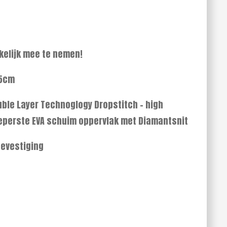
kelijk mee te nemen!
15cm
uble Layer Technoglogy Dropstitch - high
Geperste EVA schuim oppervlak met Diamantsnit
bevestiging