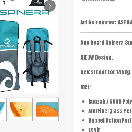
Artikelnummer:
4260
Sup board Spinera Su
NIEUW Design.
belastbaar tot 145kg.
met:
Rugzak / 600D Pol
Alu/Fiberglass Pe
Dubbel Action Pe
1x vin