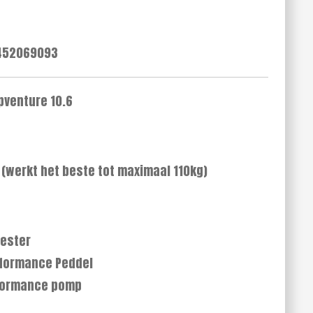
452069093
pventure 10.6
 (werkt het beste tot maximaal 110kg)
yester
rformance Peddel
rformance pomp