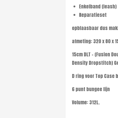
Enkelband (leash)
Reparatieset
opblaasbaar dus mak
afmeting: 320 x 80 x 
15cm DLT - (Fusion Do
Density Dropstitch) 
D ring voor Top Case 
6 punt bungee lijn
Volume: 312L.