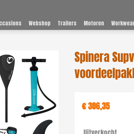
ccasions
Webshop
Trailers
Motoren
Workwear
Spinera Supv
voordeelpak
€ 386,35
Uitverkocht