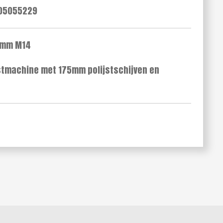
05055229
75mm M14
jstmachine met 175mm polijstschijven en