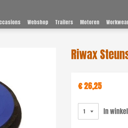
ccasions
Webshop
Trailers
Motoren
Workwear
Riwax Steun
€ 26,25
In winke