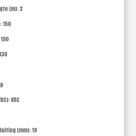
te (m): 2
: 150
 190
130
mp
VDC): VDC
luiting (mm): 19