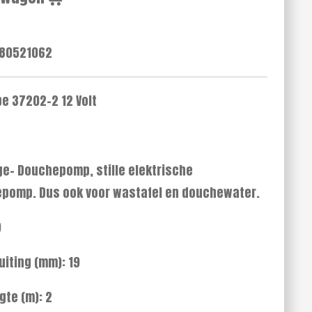
80521062
e 37202-2 12 Volt
ge- Douchepomp, stille elektrische
epomp. Dus ook voor wastafel en douchewater.
9
uiting (mm): 19
te (m): 2