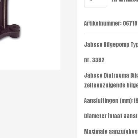
Artikelnummer:
06718
Jabsco Bilgepomp Typ
nr. 3382
Jabsco Diafragma Bil
zelfaanzuigende bilg
Aansluitingen (mm):1
Diameter inlaat aansl
Maximale aanzuighoog