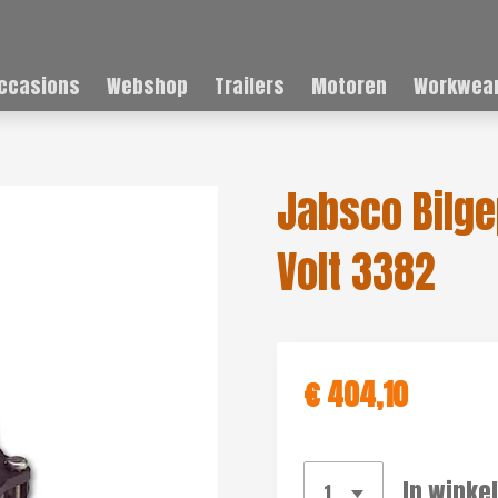
ccasions
Webshop
Trailers
Motoren
Workwear
Jabsco Bilg
Volt 3382
€ 404,10
In winke