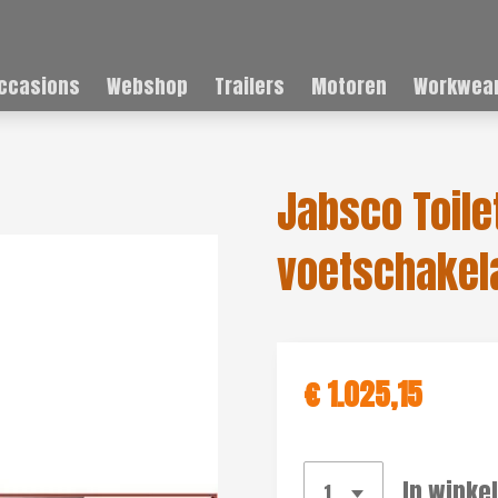
ccasions
Webshop
Trailers
Motoren
Workwear
Jabsco Toilet
voetschakel
€ 1.025,15
In winke