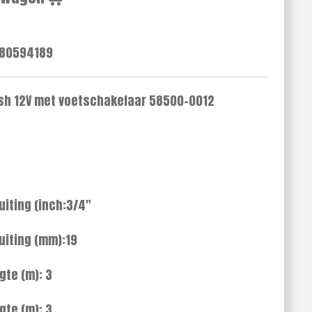
80594189
ush 12V met voetschakelaar 58500-0012
uiting (inch:3/4"
uiting (mm):19
te (m): 3
te (m): 3