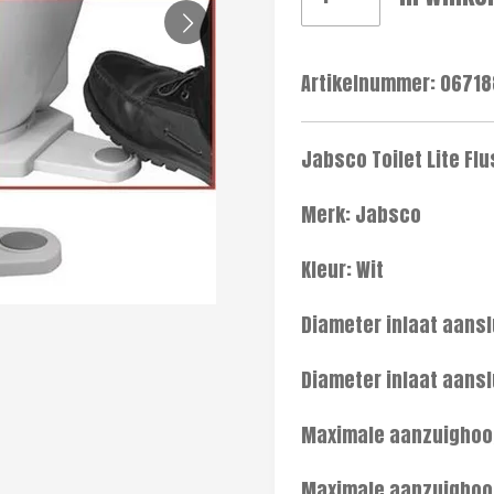
Artikelnummer:
06718
Jabsco Toilet Lite Fl
Merk: Jabsco
Kleur: Wit
Diameter inlaat aansl
Diameter inlaat aansl
Maximale aanzuighoog
Maximale aanzuighoog