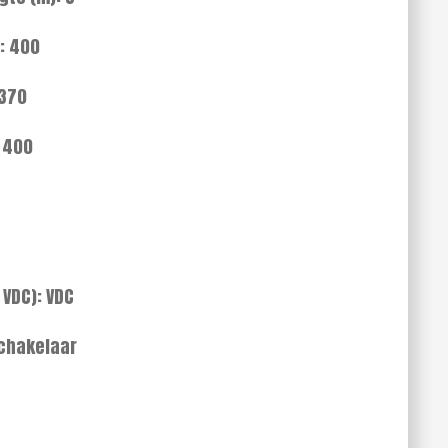
: 400
 370
 400
 VDC): VDC
schakelaar