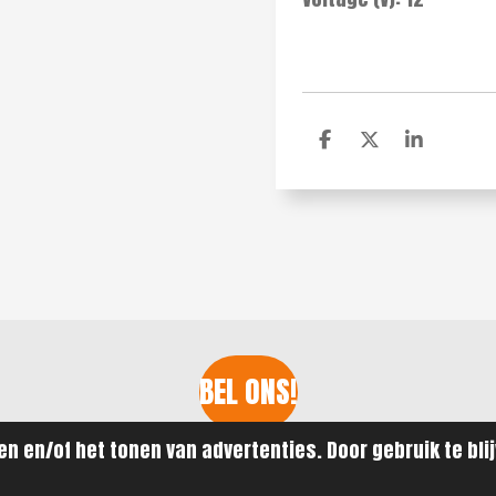
D
D
S
e
e
h
l
e
a
e
l
r
n
e
BEL ONS!
eGi Watersport
n en/of het tonen van advertenties. Door gebruik te bli