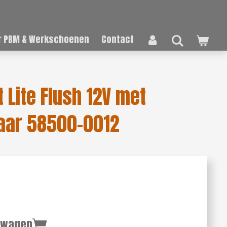
 PBM & Werkschoenen
Contact
 Lite Flush 12V met
aar 58500-0012
lwagen