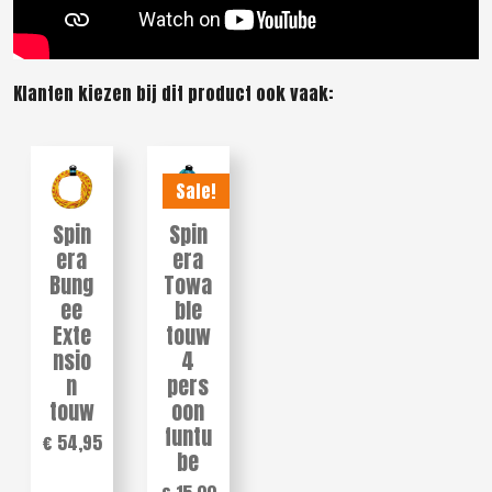
Klanten kiezen bij dit product ook vaak:
Sale!
Spin
Spin
era
era
Bung
Towa
ee
ble
Exte
touw
nsio
4
n
pers
touw
oon
funtu
€ 54,95
be