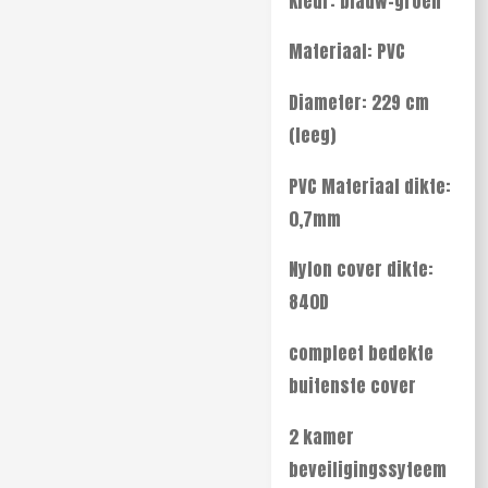
Kleur: blauw-groen
Materiaal: PVC
Diameter: 229 cm
(leeg)
PVC Materiaal dikte:
0,7mm
Nylon cover dikte:
840D
compleet bedekte
buitenste cover
2 kamer
beveiligingssyteem