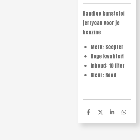
Handige kunststof
jerrycan voor je
benzine
Merk: Scepter
Hoge kwaliteit
Inhoud: 10 liter
Kleur: Rood
D
D
S
D
e
e
h
e
l
e
a
l
e
l
r
e
n
e
n