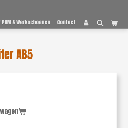
 PBM & Werkschoenen
Contact
iter AB5
lwagen