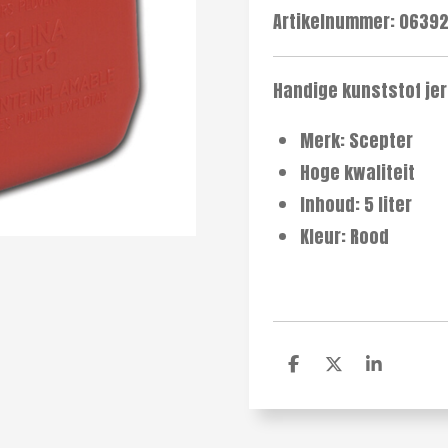
Artikelnummer:
0639
Handige kunststof jer
Merk: Scepter
Hoge kwaliteit
Inhoud: 5 liter
Kleur: Rood
D
D
S
e
e
h
l
e
a
e
l
r
n
e