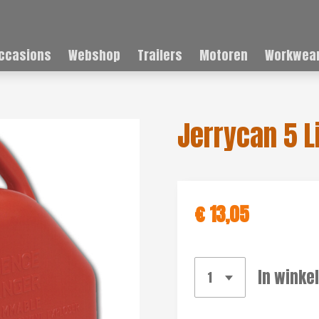
ccasions
Webshop
Trailers
Motoren
Workwear
Jerrycan 5 L
€ 13,05
In winke