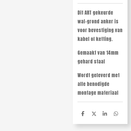
Dit ART gekeurde
wal-grond anker is
voor bevestiging van
kabel of ketting.
Gemaakt van 14mm
gehard staal
Wordt geleverd met
alle benodigde
montage materiaal
D
D
S
D
e
e
h
e
l
e
a
l
e
l
r
e