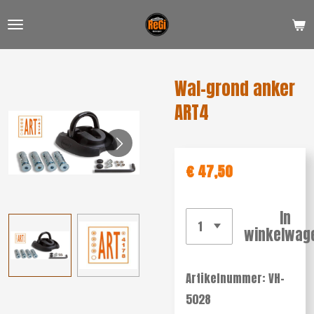
Ga
direct
naar
de
Wal-grond anker
hoofdinhoud
ART4
€ 47,50
In
winkelwag
Artikelnummer:
VH-
5028