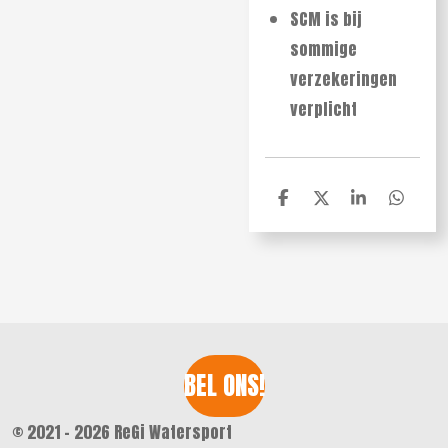
SCM is bij
sommige
verzekeringen
verplicht
D
D
S
D
e
e
h
e
l
e
a
l
e
l
r
e
n
e
n
BEL ONS!
© 2021 - 2026 ReGi Watersport