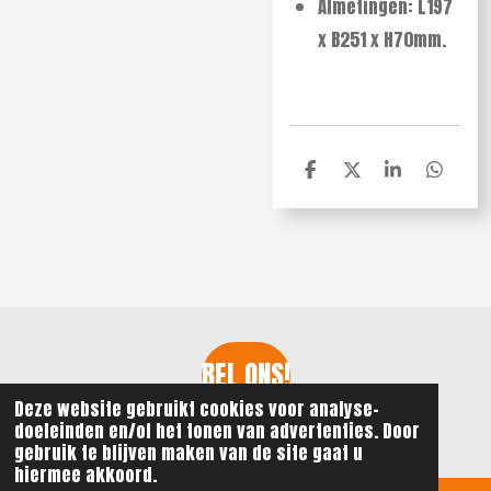
Afmetingen: L197
x B251 x H70mm.
D
D
S
D
e
e
h
e
l
e
a
l
e
l
r
e
n
e
n
BEL ONS!
Deze website gebruikt cookies voor analyse-
© 2021 - 2026 ReGi Watersport
doeleinden en/of het tonen van advertenties. Door
gebruik te blijven maken van de site gaat u
hiermee akkoord.