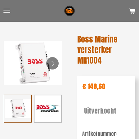
Ga
direct
naar
de
Boss Marine
hoofdinhoud
versterker
MR1004
€ 148,60
Uitverkocht
Artikelnummer: