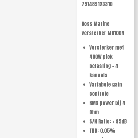
791489123310
Boss Marine
versterker MR1004
Versterker met
400W piek
belasting - 4
kanaals
Variabele gain
controle
RMS power bij 4
Ohm
S/N Ratio: > 95dB
THD: 0.05%