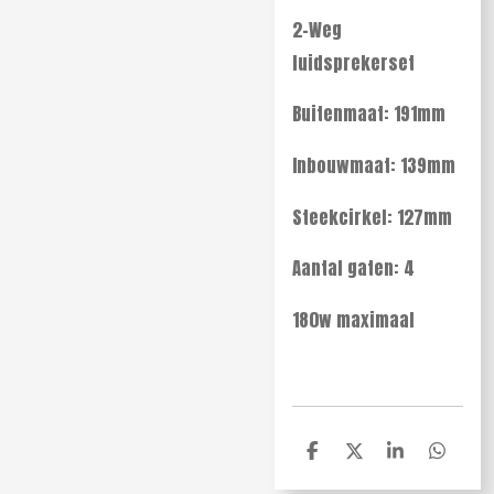
2-Weg
luidsprekerset
Buitenmaat: 191mm
Inbouwmaat: 139mm
Steekcirkel: 127mm
Aantal gaten: 4
180w maximaal
D
D
S
D
e
e
h
e