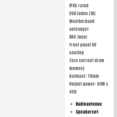
IPX6 rated
USB laden (1A)
Weatherband
ontvangst
RDS tuner
Front panal UV
coating
Zero current draw
memory
Gatmaat: 76mm
Output power: 60W x
4CH
Radioantenne
Speakerset: