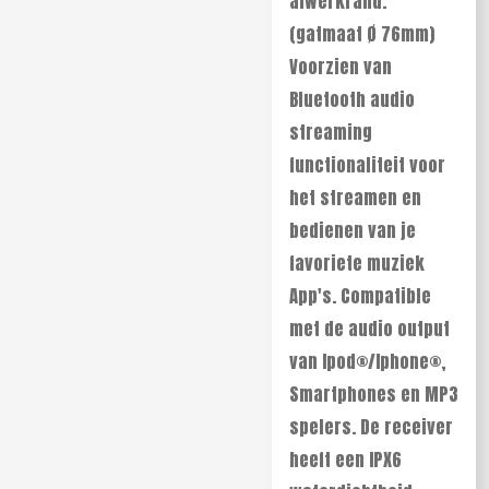
afwerkrand.
(gatmaat Ø 76mm)
Voorzien van
Bluetooth audio
streaming
functionaliteit voor
het streamen en
bedienen van je
favoriete muziek
App's. Compatible
met de audio output
van Ipod®/Iphone®,
Smartphones en MP3
spelers. De receiver
heeft een IPX6