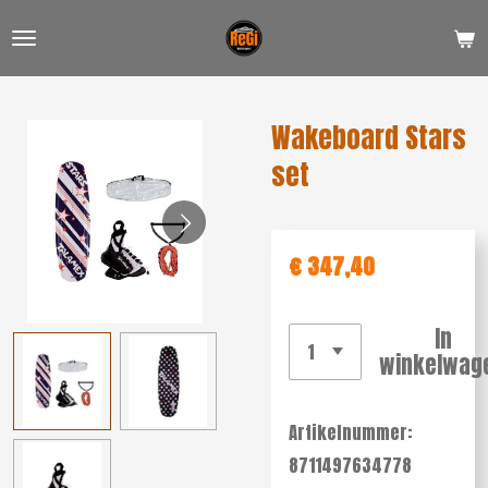
Ga
direct
naar
de
Wakeboard Stars
hoofdinhoud
set
€ 347,40
In
winkelwag
Artikelnummer:
8711497634778