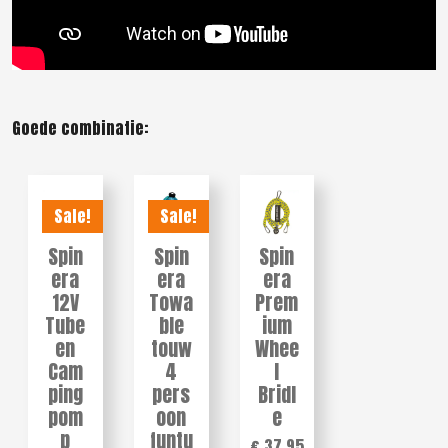
Goede combinatie:
Sale!
Sale!
Spin
Spin
Spin
era
era
era
12V
Towa
Prem
Tube
ble
ium
en
touw
Whee
Cam
4
l
ping
pers
Bridl
pom
oon
e
p
funtu
€ 37,95