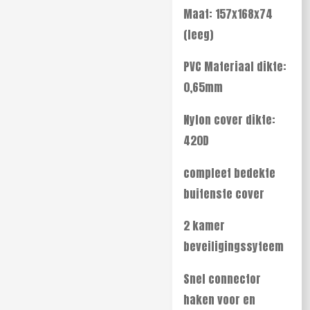
Maat: 157x168x74
(leeg)
PVC Materiaal dikte:
0,65mm
Nylon cover dikte:
420D
compleet bedekte
buitenste cover
2 kamer
beveiligingssyteem
Snel connector
haken voor en