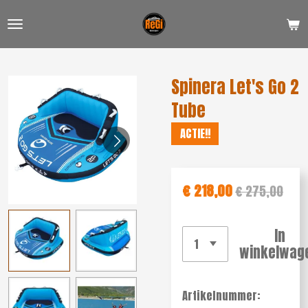
Ga
direct
naar
de
Spinera Let's Go 2
hoofdinhoud
Tube
ACTIE!!
€ 218,00
€ 275,00
In
winkelwag
Artikelnummer: