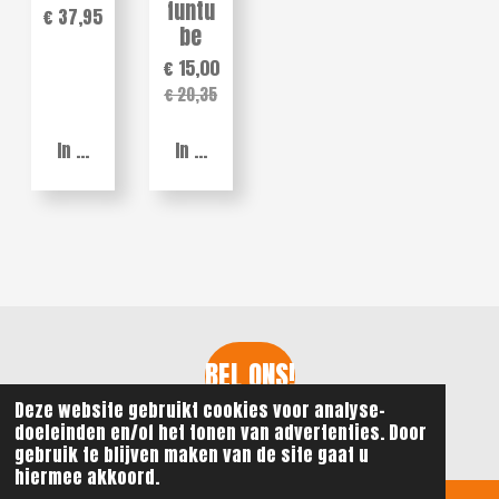
funtu
€ 37,95
be
€ 15,00
€ 20,35
In winkelwagen
In winkelwagen
BEL ONS!
Deze website gebruikt cookies voor analyse-
© 2021 - 2026 ReGi Watersport
doeleinden en/of het tonen van advertenties. Door
gebruik te blijven maken van de site gaat u
hiermee akkoord.