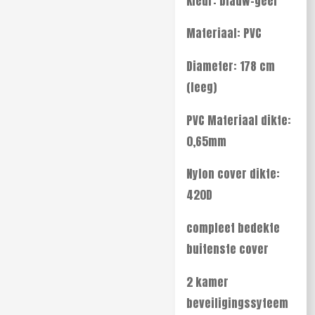
Kleur: blauw-geel
Materiaal: PVC
Diameter: 178 cm
(leeg)
PVC Materiaal dikte:
0,65mm
Nylon cover dikte:
420D
compleet bedekte
buitenste cover
2 kamer
beveiligingssyteem