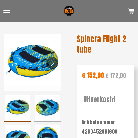
Ga
direct
naar
de
Spinera Flight 2
hoofdinhoud
tube
€ 152,00
€ 172,80
Uitverkocht
Artikelnummer:
4260452061608