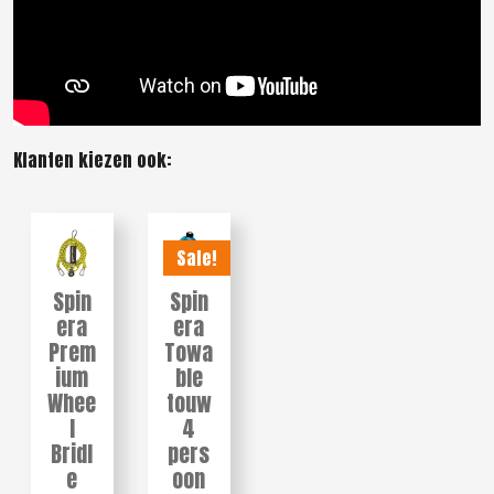
Klanten kiezen ook:
Sale!
Spin
Spin
era
era
Prem
Towa
ium
ble
Whee
touw
l
4
Bridl
pers
e
oon