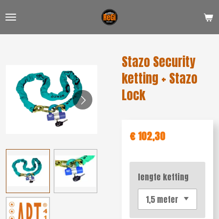
Ga
direct
naar
de
Stazo Security
hoofdinhoud
ketting + Stazo
Lock
€ 102,30
lengte ketting