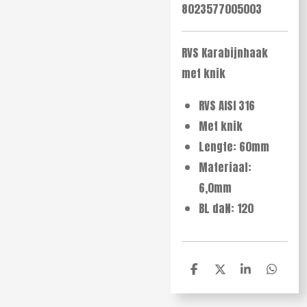
8023577005003
RVS Karabijnhaak
met knik
RVS AISI 316
Met knik
Lengte: 60mm
Materiaal:
6,0mm
BL daN: 120
D
D
S
D
e
e
h
e
l
e
a
l