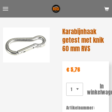
Ga
direct
naar
de
Karabijnhaak
hoofdinhoud
getest met knik
60 mm RVS
€ 5,76
In
winkelwag
Artikelnummer: