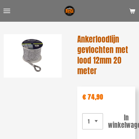
Ga
direct
naar
de
Ankerloodlijn
hoofdinhoud
gevlochten met
lood 12mm 20
meter
€ 74,90
In
winkelwag