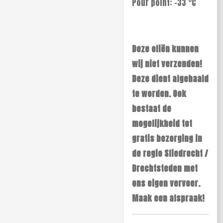
Pour point: -33 °C
Deze oliën kunnen
wij niet verzenden!
Deze dient afgehaald
te worden. Ook
bestaat de
mogelijkheid tot
gratis bezorging in
de regio Sliedrecht /
Drechtsteden met
ons eigen vervoer.
Maak een afspraak!