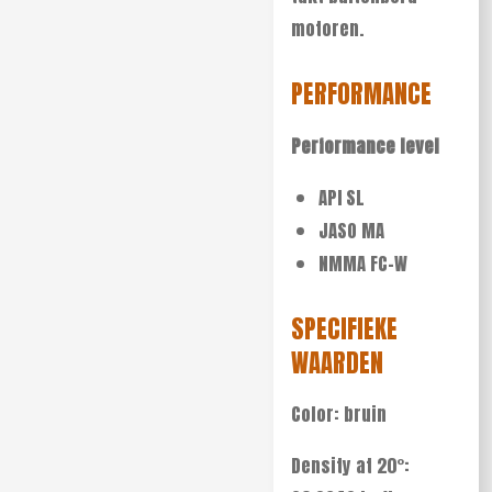
motoren.
PERFORMANCE
Performance level
API SL
JASO MA
NMMA FC-W
SPECIFIEKE
WAARDEN
Color: bruin
Density at 20°: