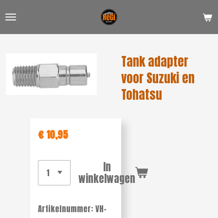
Ga
direct
naar
de
Tank adapter
hoofdinhoud
voor Suzuki en
Tohatsu
€ 10,95
In
winkelwagen
Artikelnummer:
VH-