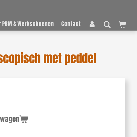
 PBM & Werkschoenen
Contact
scopisch met peddel
lwagen