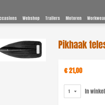
ccasions
Webshop
Trailers
Motoren
Workwear
Pikhaak tele
€ 21,00
In winke