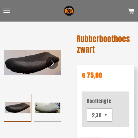
Ga
direct
naar
de
Rubberboothoes
hoofdinhoud
zwart
€ 75,00
Bootlengte