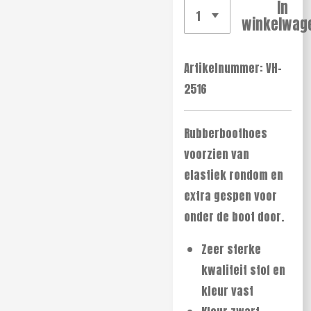
In
winkelwag
Artikelnummer:
VH-
2516
Rubberboothoes
voorzien van
elastiek rondom en
extra gespen voor
onder de boot door.
Zeer sterke
kwaliteit stof en
kleur vast