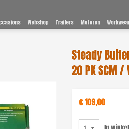
ccasions
Webshop
Trailers
Motoren
Workwear
Steady Buite
20 PK SCM /
€ 109,00
In winke