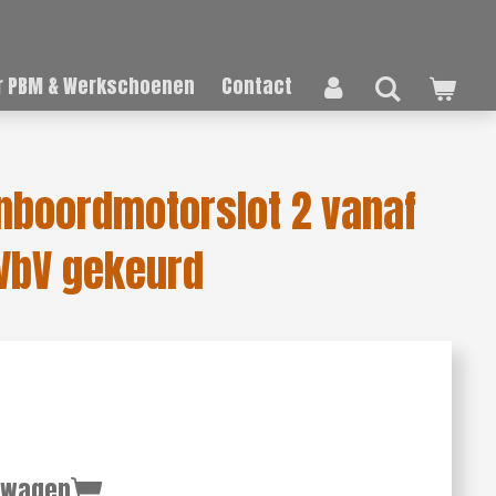
 PBM & Werkschoenen
Contact
nboordmotorslot 2 vanaf
 VbV gekeurd
lwagen