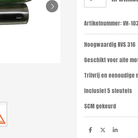
Artikelnummer:
VH-10
Hoogwaardig RVS 316
Geschikt voor alle mo
Trilvrij en eenoudige
Inclusief 5 sleutels
SCM gekeurd
D
D
S
e
e
h