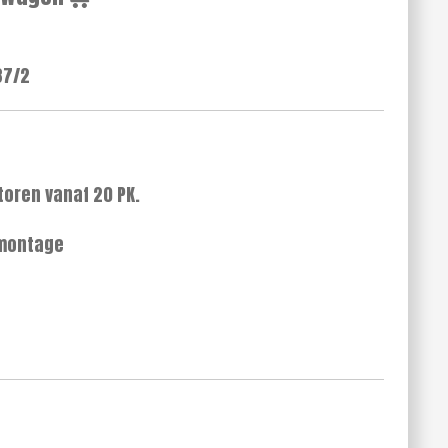
37/2
toren vanaf 20 PK.
 montage