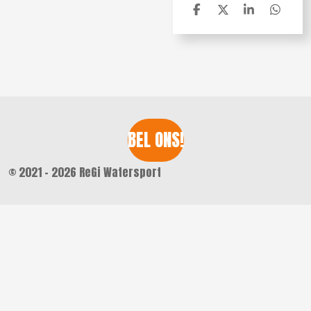
D
D
S
D
e
e
h
e
l
e
a
l
e
l
r
e
n
e
n
BEL ONS!
© 2021 - 2026 ReGi Watersport