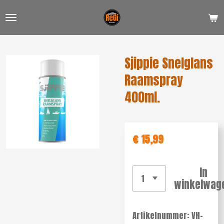
Ga
direct
naar
de
Sjippie Snelglans
hoofdinhoud
Raamspray
400ml.
€ 15,99
In
winkelwag
Artikelnummer:
VH-