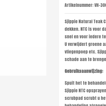
Artikelnummer:
VH-30
Sjippie Natural Teak C
dekken. NTC is voor d
snel en voor iedere te
U verwijdert groene a
vliegenpoep etc. Sjip
schade aan te brengen
Gebruiksaanwijzing:
Spuit het te behandel
Sjippie NTC opsprayen
scrubpad scrubt u het
behandeling afspoele