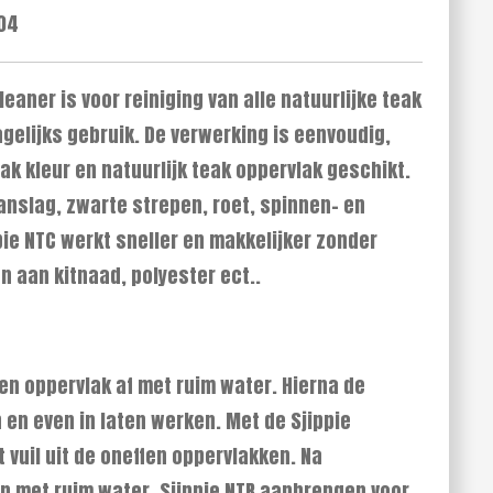
04
leaner is voor reiniging van alle natuurlijke teak
agelijks gebruik. De verwerking is eenvoudig,
ak kleur en natuurlijk teak oppervlak geschikt.
anslag, zwarte strepen, roet, spinnen- en
pie NTC werkt sneller en makkelijker zonder
 aan kitnaad, polyester ect..
en oppervlak af met ruim water. Hierna de
 en even in laten werken. Met de Sjippie
 vuil uit de oneffen oppervlakken. Na
n met ruim water. Sjippie NTR aanbrengen voor