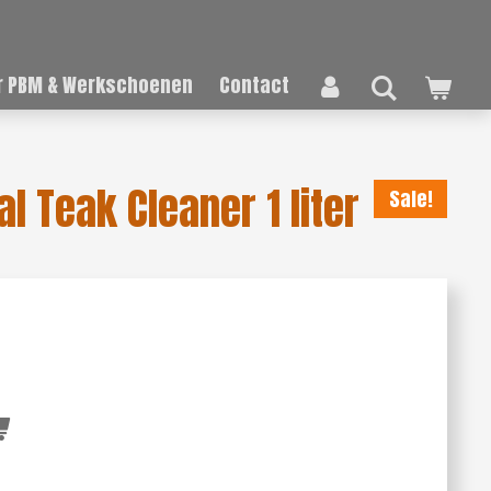
 PBM & Werkschoenen
Contact
al Teak Cleaner 1 liter
Sale!