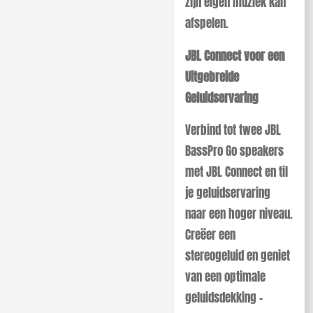
zijn eigen muziek kan
afspelen.
JBL Connect voor een
Uitgebreide
Geluidservaring
Verbind tot twee JBL
BassPro Go speakers
met JBL Connect en til
je geluidservaring
naar een hoger niveau.
Creëer een
stereogeluid en geniet
van een optimale
geluidsdekking –