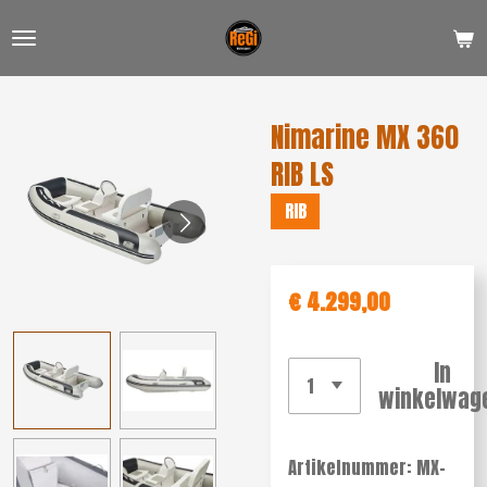
Ga
direct
naar
de
Nimarine MX 360
hoofdinhoud
RIB LS
RIB
€ 4.299,00
In
winkelwag
Artikelnummer:
MX-