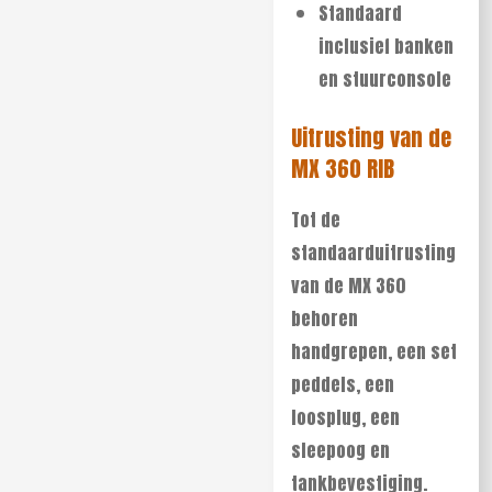
Standaard
inclusief banken
en stuurconsole
Uitrusting van de
MX 360 RIB
Tot de
standaarduitrusting
van de MX 360
behoren
handgrepen, een set
peddels, een
loosplug, een
sleepoog en
tankbevestiging.