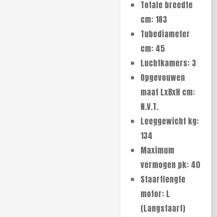
Totale breedte
cm: 183
Tubediameter
cm: 45
Luchtkamers: 3
Opgevouwen
maat LxBxH cm:
N.V.T.
Leeggewicht kg:
134
Maximum
vermogen pk: 40
Staartlengte
motor: L
(Langstaart)