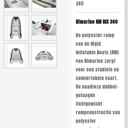
360
Nimarine RIB MX 360
De polyester romp
van de Rigid
Inflatable Boats (RIB)
van Nimarine zorgt
voor een stabiele en
comfortabele vaart.
De naadloze dubbel-
gelaagde
lichtgewicht
rompconstructie van
polyester