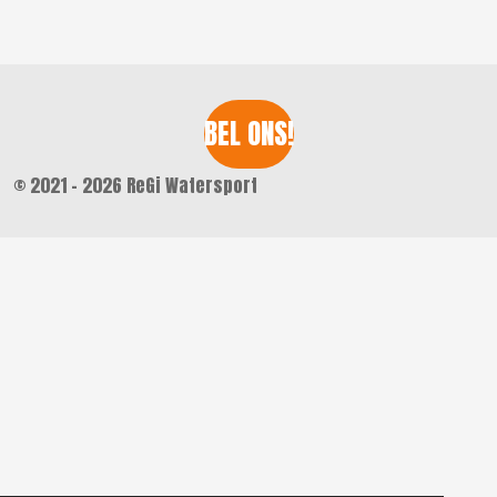
n
e
n
BEL ONS!
© 2021 - 2026 ReGi Watersport