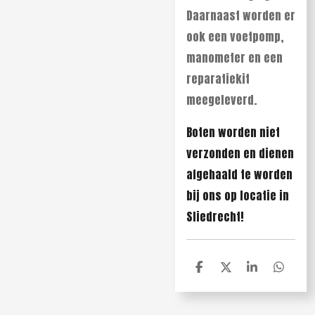
Daarnaast worden er
ook een voetpomp,
manometer en een
reparatiekit
meegeleverd.
Boten worden niet
verzonden en dienen
afgehaald te worden
bij ons op locatie in
Sliedrecht!
D
D
S
D
e
e
h
e
l
e
a
l
e
l
r
e