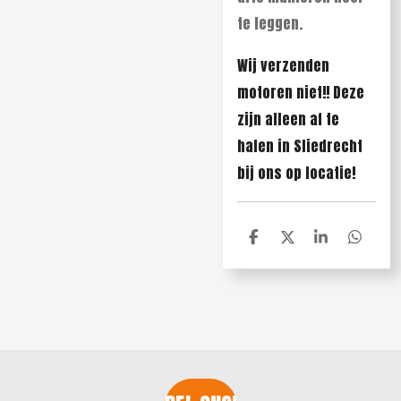
te leggen.
Wij verzenden
motoren niet!! Deze
zijn alleen af te
halen in Sliedrecht
bij ons op locatie!
D
D
S
D
e
e
h
e
l
e
a
l
e
l
r
e
n
e
n