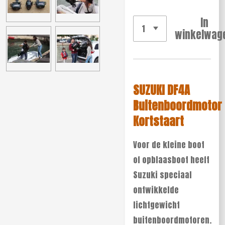
In
winkelwag
SUZUKI DF4A
Buitenboordmotor
Kortstaart
Voor de kleine boot
of opblaasboot heeft
Suzuki speciaal
ontwikkelde
lichtgewicht
buitenboordmotoren.