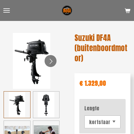
Ga
direct
naar
de
Suzuki DF4A
hoofdinhoud
(buitenboordmot
or)
€ 1.329,00
Lengte