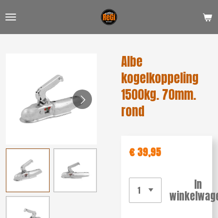
Ga
direct
naar
de
Albe
hoofdinhoud
kogelkoppeling
1500kg. 70mm.
rond
€ 39,95
In
winkelwag