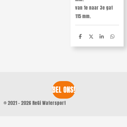
van 1e naar 3e gat
115 mm.
D
D
S
D
e
e
h
e
l
e
a
l
e
l
r
e
n
e
n
BEL ONS!
© 2021 - 2026 ReGi Watersport