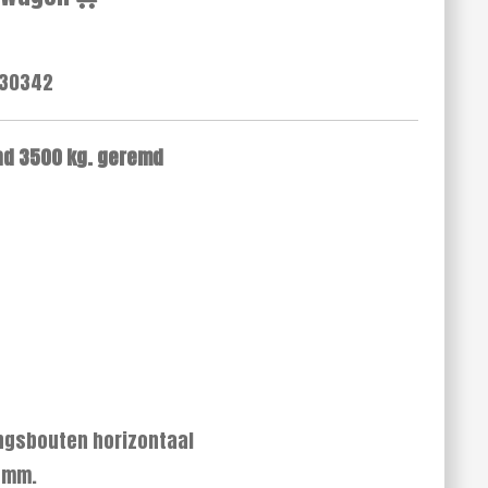
30342
nd 3500 kg. geremd
ingsbouten horizontaal
5 mm.