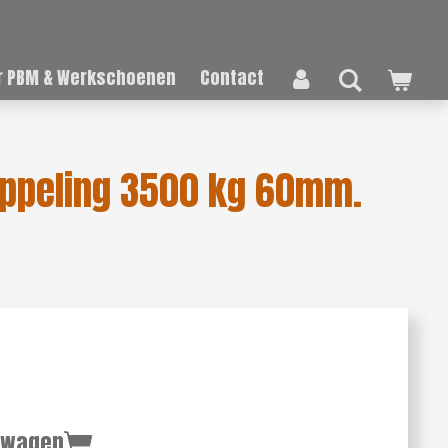
 PBM & Werkschoenen
Contact
oppeling 3500 kg 60mm.
lwagen