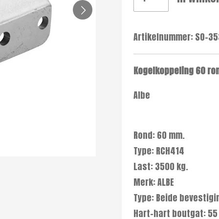
Artikelnummer:
SO-35
Kogelkoppeling 60 ro
Albe
Rond: 60 mm.
Type: RCH414
Last: 3500 kg.
Merk: ALBE
Type: Beide bevestig
Hart-hart boutgat: 5