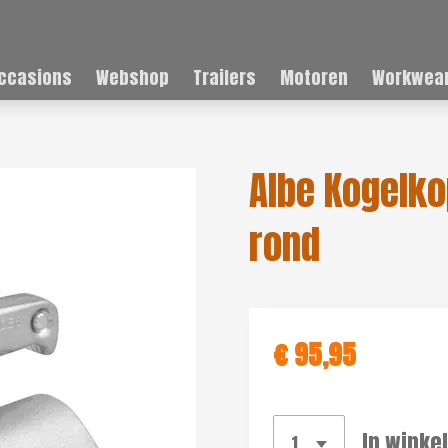
ccasions
Webshop
Trailers
Motoren
Workwear
Albe Kogelk
rond
€ 95,95
In winke