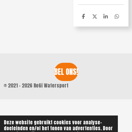
D
D
S
D
e
e
h
e
l
e
a
l
e
l
r
e
n
e
n
BEL ONS!
© 2021 - 2026 ReGi Watersport
Deze website gebruikt cookies voor analyse-
doeleinden en/of het tonen van advertenties. Door