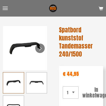
Ga
direct
naar
de
Spatbord
hoofdinhoud
kunststof
Tandemasser
240/1500
€ 44,95
In
winkelwag