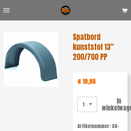
Ga
direct
naar
de
Spatbord
hoofdinhoud
kunststof 13"
200/700 PP
€ 19,95
In
winkelwag
Artikelnummer:
SO-