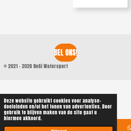
e
e
h
e
l
e
a
l
e
l
r
e
n
e
n
BEL ONS!
© 2021 - 2026 ReGi Watersport
Deze website gebruikt cookies voor analyse-
doeleinden en/of het tonen van advertenties. Door
gebruik te blijven maken van de site gaat u
hiermee akkoord.