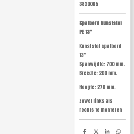
3820065
Spatbord kunststof
PE 13"
Kunststof spatbord
13"
Spanwijdte: 700 mm.
Breedte: 200 mm.
Hoogte: 270 mm.
Zowel links als
rechts te monteren
D
D
S
D