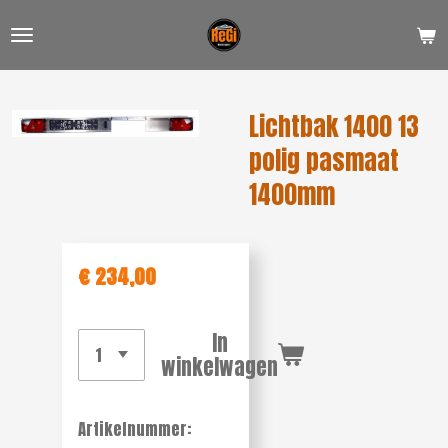
Ga
direct
naar
de
Lichtbak 1400 13
hoofdinhoud
polig pasmaat
1400mm
€ 234,00
In
winkelwagen
Artikelnummer: