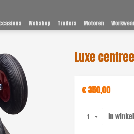
ccasions
Webshop
Trailers
Motoren
Workwear
Luxe centre
€ 350,00
In winke