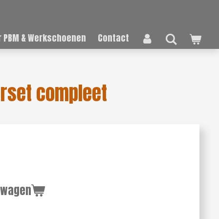
 PBM & Werkschoenen
Contact
erset compleet
lwagen