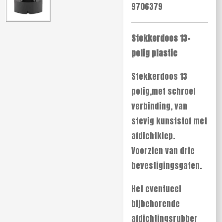
9706379
Stekkerdoos 13-
polig plastic
Stekkerdoos 13
polig,met schroef
verbinding, van
stevig kunststof met
afdichtklep.
Voorzien van drie
bevestigingsgaten.
Het eventueel
bijbehorende
afdichtingsrubber